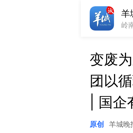
羊
岭
变废为
团以循
| 国
原创
羊城晚