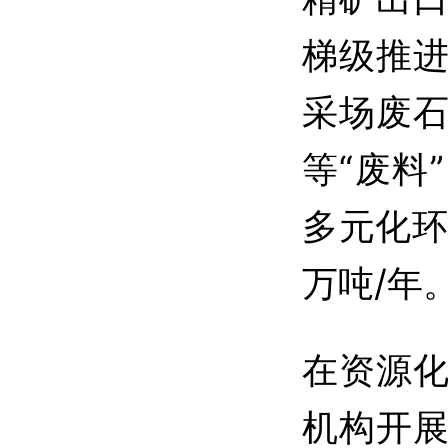
梯级推
采场废
等“废料
多元化环
万吨/年
在资源
机构开