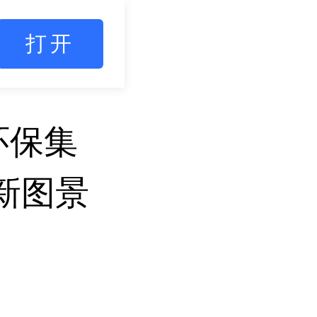
打开
环保集
图景 