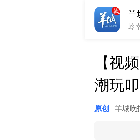
羊
岭
【视频
潮玩叩
原创
羊城晚