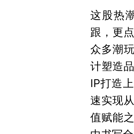
这股热
跟，更
众多潮玩
计塑造
IP打造
速实现
值赋能