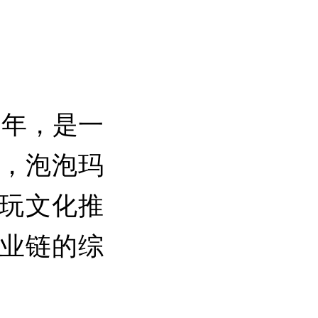
0年，是一
，泡泡玛
潮玩文化推
业链的综