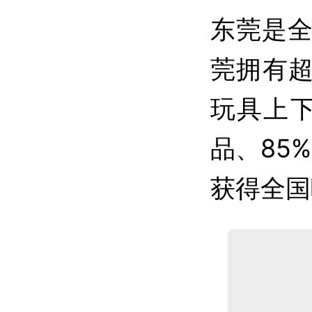
东莞是
莞拥有超
玩具上下
品、85
获得全国