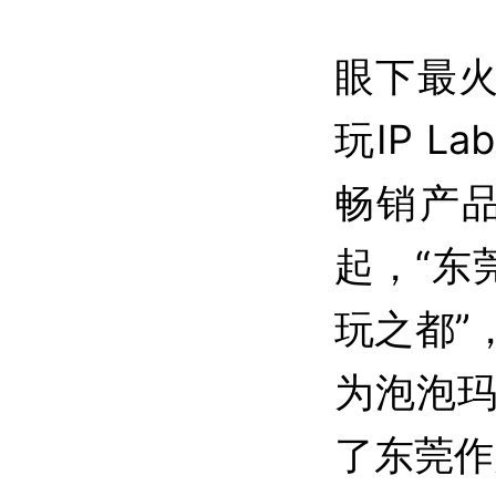
眼下最火
玩IP 
畅销产品
起，“东
玩之都”
为泡泡
了东莞作