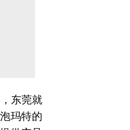
年，东莞就
泡泡玛特的