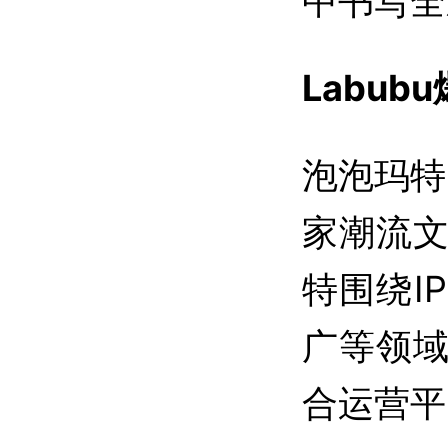
中书写全
Labu
泡泡玛特
家潮流
特围绕I
广等领
合运营平