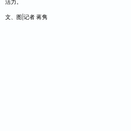
活力。
文、图|记者 蒋隽