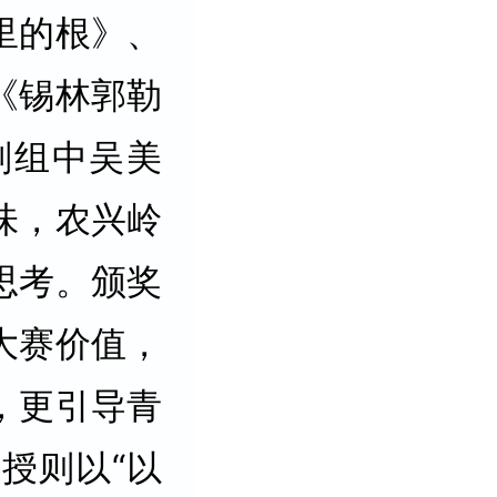
里的根》、
《锡林郭勒
划组中吴美
味，农兴岭
思考。颁奖
大赛价值，
，更引导青
授则以“以