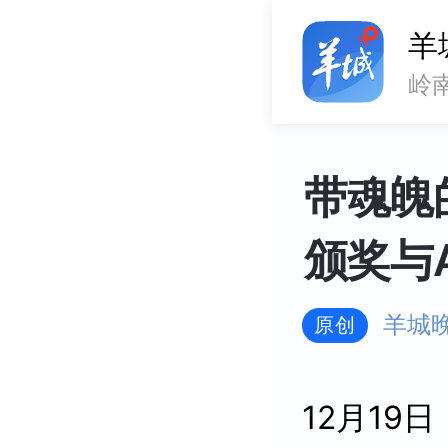
羊
岭
带魂魄
颁奖与
羊城
原创
12月19