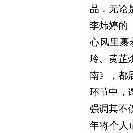
品，无论
李炜婷的
心风里裹
玲、黄芷
南》，都
环节中，
强调其不
年将个人