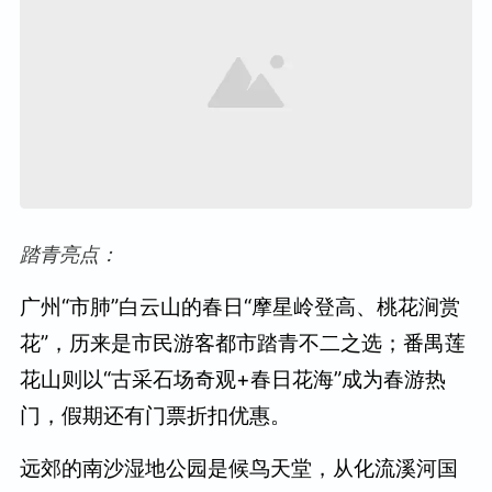
踏青亮点：
广州“市肺”白云山的春日“摩星岭登高、桃花涧赏
花”，历来是市民游客都市踏青不二之选；番禺莲
花山则以“古采石场奇观+春日花海”成为春游热
门，假期还有门票折扣优惠。
远郊的南沙湿地公园是候鸟天堂，从化流溪河国