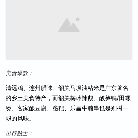
美食爆款：
清远鸡、连州腊味、韶关马坝油粘米是广东著名
的乡土美食特产，而韶关梅岭辣鹅、酸笋鸭/田螺
煲、客家酿豆腐、糍粑、乐昌牛腩串也是别树一
帜的风味。
出行贴士：