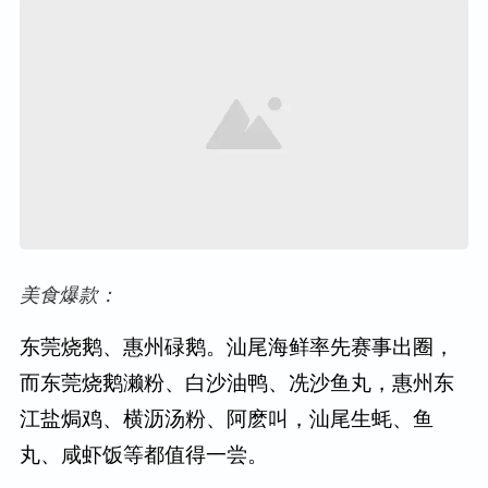
美食爆款：
东莞烧鹅、惠州碌鹅。汕尾海鲜率先赛事出圈，
而东莞烧鹅濑粉、白沙油鸭、冼沙鱼丸，惠州东
江盐焗鸡、横沥汤粉、阿麽叫，汕尾生蚝、鱼
丸、咸虾饭等都值得一尝。