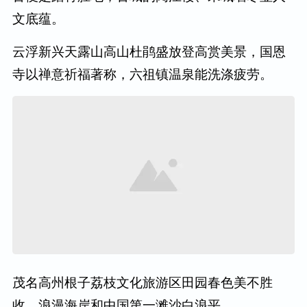
文底蕴。
云浮新兴天露山高山杜鹃盛放登高赏美景，国恩
寺以禅意祈福著称，六祖镇温泉能洗涤疲劳。
茂名高州根子荔枝文化旅游区田园春色美不胜
收，浪漫海岸和中国第一滩沙白浪平。