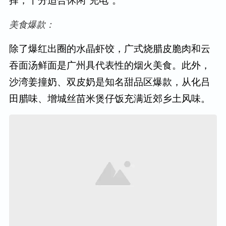
美食爆款：
除了爆红出圈的水晶虾饺，广式烧腊皮脆肉和云
吞面汤鲜面是广州具代表性的烟火美食。此外，
沙湾姜撞奶、双皮奶是知名甜品区爆款，从化吕
田腊味、增城丝苗米煲仔饭充满近郊乡土风味。