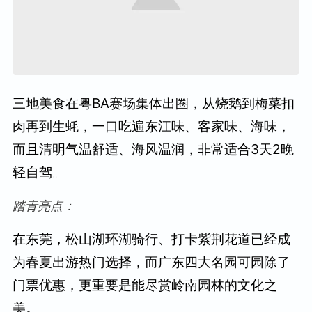
三地美食在粤BA赛场集体出圈，从烧鹅到梅菜扣
肉再到生蚝，一口吃遍东江味、客家味、海味，
而且清明气温舒适、海风温润，非常适合3天2晚
轻自驾。
踏青亮点：
在东莞，松山湖环湖骑行、打卡紫荆花道已经成
为春夏出游热门选择，而广东四大名园可园除了
门票优惠，更重要是能尽赏岭南园林的文化之
美。