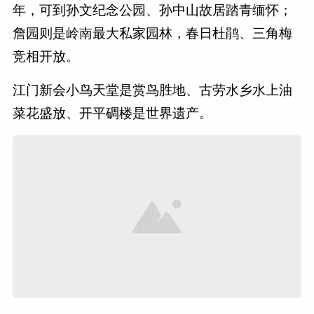
年，可到孙文纪念公园、孙中山故居踏青缅怀；
詹园则是岭南最大私家园林，春日杜鹃、三角梅
竞相开放。
江门新会小鸟天堂是赏鸟胜地、古劳水乡水上油
菜花盛放、开平碉楼是世界遗产。