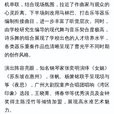
机串联，结合现场氛围，拉近了作曲家与观众的
心灵距离。下半场则改用马林巴、打击乐等器乐
编制衔接曲目，进一步丰富了听觉层次。同时，
由学校研究生编导的现代舞与音乐契合度极高，
诗乐舞的组合展现了学校出色的人才培养水平，
各类器乐重奏作品也清晰呈现了曹光平不同时期
的创作风格。
演出阵容亮眼，知名钢琴家张奕明演绎《女娲》
《苏东坡在惠州》，张帆、杨箫铭联手呈现埙与
筝《夜思》，广州大剧院童声合唱团唱响《湾区
印象》选段，王晓菁、傅春华等优秀演员及金钟
奖得主陈滢竹等倾情加盟，展现高水准艺术魅
力。