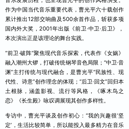
音乐发展历程，也呈现曹光平的创作风格演变。
作为中国当代音乐重要代表，曹光平六十载创作
累计推出12部交响曲及500余首作品，斩获多项
国内外大奖，2001年出版《前卫·中卫·后卫》，
本次演出正是该理论的舞台实践。
“前卫·破阵”聚焦现代音乐探索，代表作《女娲》
融入潮州大锣，打破传统钢琴音色局限；“中卫·音
渊”主打传统与现代融合，是曹光平“民族性、现
代性、诗意”创作理念的体现；“后卫·回文”回归本
土根脉，涵盖影视、流行等风格，《啄木鸟之
恋》《长生殿》咏叹调展现其创作多样性。
专访中，曹光平谈及创作初心：“我的兴趣很‘坚
定’，生活比较简单，所以能投入最多精力在音乐