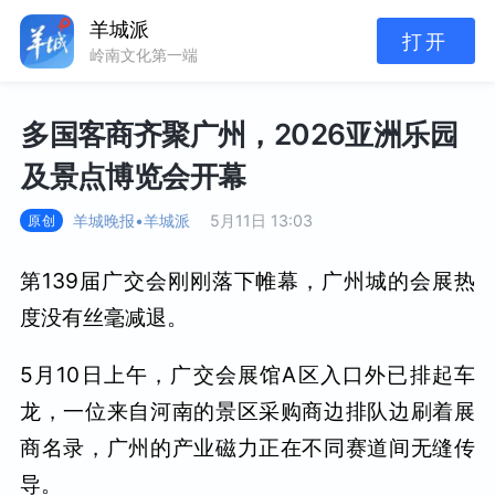
羊城派
打开
岭南文化第一端
多国客商齐聚广州，2026亚洲乐园
及景点博览会开幕
羊城晚报•羊城派
5月11日 13:03
原创
第139届广交会刚刚落下帷幕，广州城的会展热
度没有丝毫减退。
5月10日上午，广交会展馆A区入口外已排起车
龙，一位来自河南的景区采购商边排队边刷着展
商名录，广州的产业磁力正在不同赛道间无缝传
导。