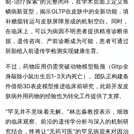
制-治疗探索”的完整闭环，在学术层面上定义鱼
鳞病新亚型，揭示GLTP在皮肤中的全新功能，填
补糖脂转运与皮肤屏障形成的机制空白。同时，
在临床上，可以为病因不明患者提供精准诊断依
据，遗传咨询、产前诊断成为可能，患者可通过
胚胎植入前遗传学检测实现健康生育。
不过，药物应用仍需突破动物模型瓶颈（Gltp全
身敲除小鼠出生后1-3天内死亡）。团队正构建条
件借助3D表皮模型推进临床前研究，此前开发皮
肤病外用药物的经验也为转化工作提供了支撑。
“罕见并不意味着无解。”林志淼教授表示，细致
的临床观察、前沿的遗传学分析与深入的机制研
究结合，终将让“无药可医”的罕见病迎来对因治