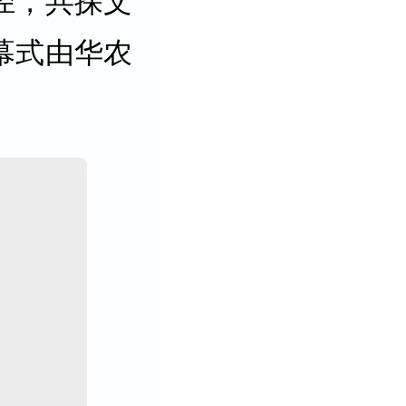
径，共探文
幕式由华农
。