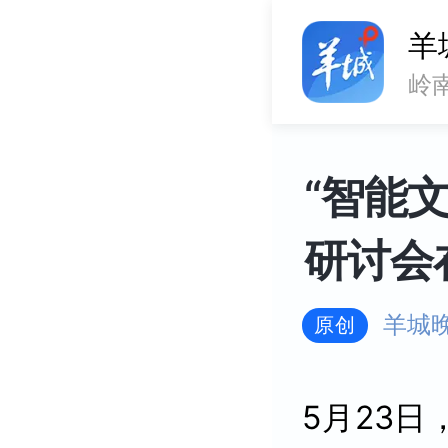
羊
岭
“智能
研讨会
羊城
原创
5月23