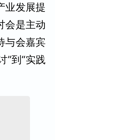
产业发展提
讨会是主动
待与会嘉宾
讨”到“实践