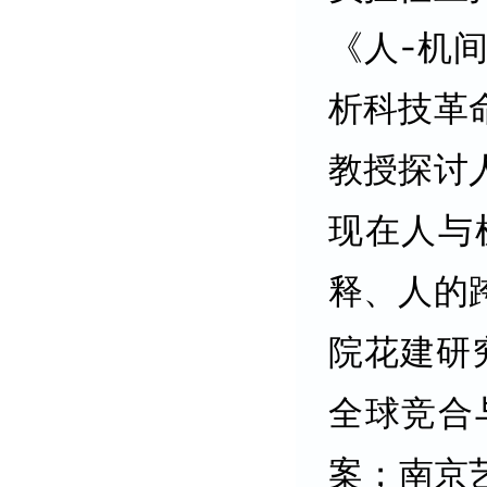
《人-机
析科技革
教授探讨
现在人与
释、人的
院花建研
全球竞合
案；南京