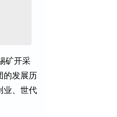
锡矿开采
团的发展历
创业、世代