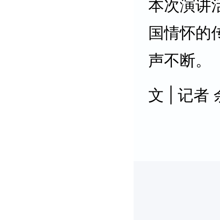
本次演讲
国情怀的
声不断。
文 | 记