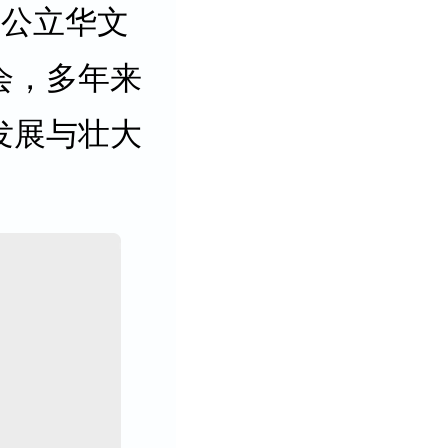
所公立华文
会，多年来
发展与壮大