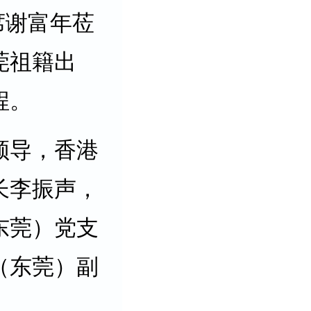
席谢富年莅
莞祖籍出
程。
领导，香港
长李振声，
东莞）党支
（东莞）副