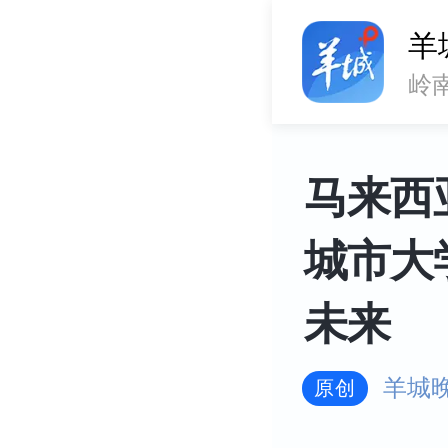
羊
岭
马来西
城市大
未来
羊城
原创