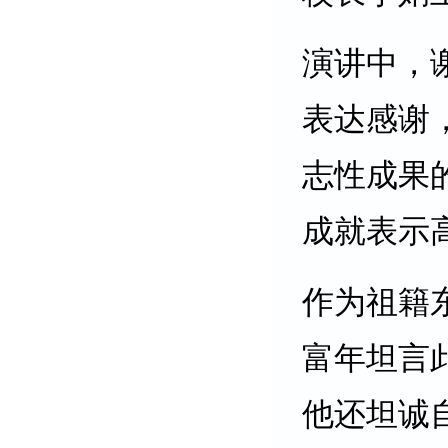
演讲中，
表达感谢
志性成果
成就表示
作为祖籍
富年坦言
他还坦诚