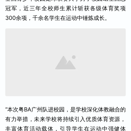
冠军，近三年全校师生累计斩获各级体育奖项
300余项，千余名学生在运动中锤炼成长。
“本次粤BA广州队进校园，是学校深化体教融合的
有力举措，未来学校将持续引入优质体育资源，
丰富体育活动载体，引导学生在运动中强健体