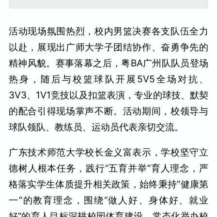
活动现场氛围热烈，校内男篮决赛各支队伍全力
以赴，展现出广师大学子团结协作、奋勇争先的
精神风貌。赛事落幕之后，粤BA广州队队员登场
热身，随后与校篮球队开展5V5全场对抗、
3V3、1V1竞技以及扣篮表演，专业的球技、默契
的配合引得现场掌声不断。活动期间，校领导与
球队领队、教练员、运动员代表亲切交流。
广东技术师范大学校长金义富表示，学校坚守立
德树人根本任务，践行“五育并举”育人理念，严
格落实学生体质提升相关政策，始终秉持“健康第
一”的教育理念，围绕“做人好、身体好、就业
好”的育人目标深耕校园体育建设，常态化举办校