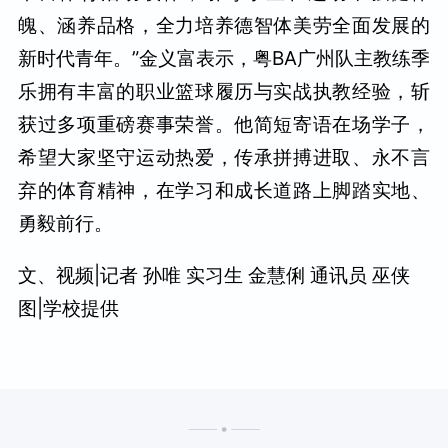
魄、涵养品格，全力培养德智体美劳全面发展的
新时代青年。”金义富表示，粤BA广州队主教练季
乐拥有丰富的职业篮球履历与实战执教经验，斩
获过多项重磅赛事荣誉。他简短寄语在场学子，
希望大家坚守运动热爱，传承拼搏进取、永不言
弃的体育精神，在学习和成长道路上脚踏实地、
勇毅前行。
文、视频|记者 孙唯 实习生 金慧俐 通讯员 巫侠
图|学校提供